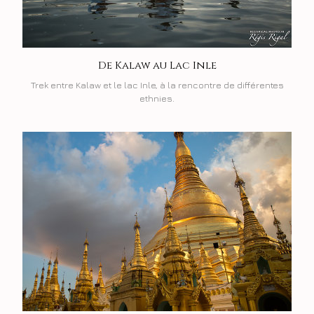
De Kalaw au Lac Inle
Trek entre Kalaw et le lac Inle, à la rencontre de différentes
ethnies.